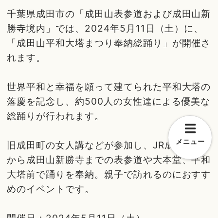
千葉県成田市の「成田山表参道および成田山新
勝寺境内」では、2024年5月11日（土）に、
「成田山平和大塔まつり奉納総踊り」が開催さ
れます。
世界平和と幸福を願って建てられた平和大塔の
落慶を記念し、約500人の女性達による優美な
総踊りが行われます。
メニュー
旧成田町の女人講などが参加し、JR成田駅前
から成田山新勝寺までの表参道や大本堂、平和
大塔前で踊りを奉納。親子で訪れるのにおすす
めのイベントです。
開催日：2024年5月11日（土）