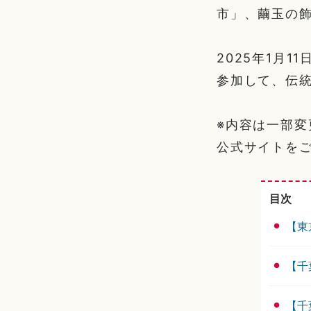
市」、繭玉の
2025年1月1
参加して、伝
※内容は一部
公式サイトを
目次
【東
【千
【千