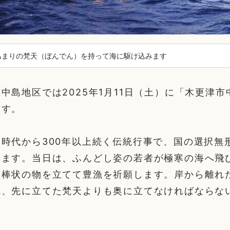
あまりの梵天（ぼんでん）を持って海に駆け込みます
中島地区では2025年1月11日（土）に「木更津
ます。
時代から300年以上続く伝統行事で、国の選択無
います。当日は、ふんどし姿の若者が極寒の海へ飛
る棒状の物を立てて豊漁を祈願します。岸から離れ
れ、先に立てた梵天よりも奥に立てなければならな