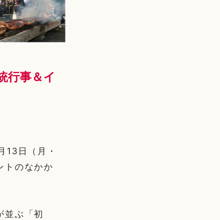
伝統行事＆イ
月13日（月・
ントのなかか
が並ぶ「初