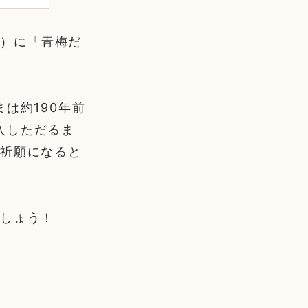
日）に「青梅だ
は約190年前
入しただるま
の祈願になると
ましょう！