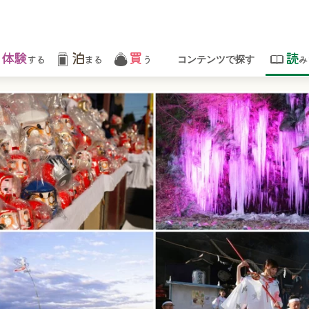
体験
泊
買
読
する
まる
う
み
コンテンツで探す