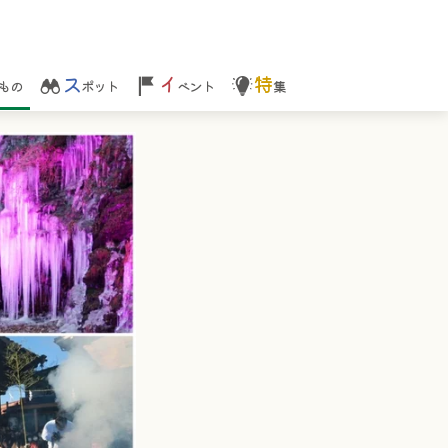
ス
イ
特
もの
ポット
ベント
集