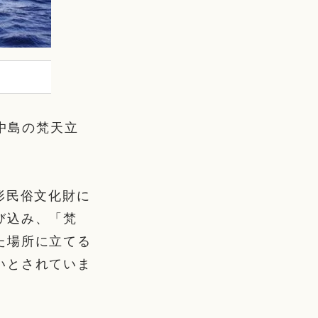
市中島の梵天立
形民俗文化財に
び込み、「梵
た場所に立てる
いとされていま