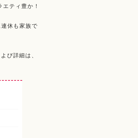
ラエティ豊か！
の三連休も家族で
および詳細は、