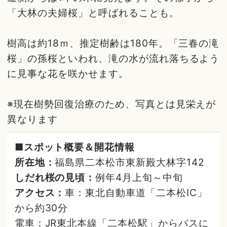
「大林の夫婦桜」と呼ばれることも。
樹高は約18ｍ、推定樹齢は180年。「三春の滝
桜」の孫桜といわれ、滝の水が流れ落ちるよう
に見事な花を咲かせます。
※現在樹勢回復治療のため、写真とは見栄えが
異なります
■スポット概要＆開花情報
所在地：
福島県二本松市東新殿大林字142
しだれ桜の見頃：
例年4月上旬～中旬
アクセス：
車：東北自動車道「二本松IC」
から約30分
電車：JR東北本線「二本松駅」からバスに