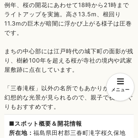
例年、桜の開花にあわせて18時から21時まで
ライトアップを実施。高さ13.5m、根回り
11.3mの巨木が暗闇に浮かび上がる様子は圧巻
です。
まちの中心部には江戸時代の城下町の面影が残
り、樹齢100年を超える桜が寺社の境内や武家
屋敷跡に点在しています。
「三春滝桜」以外の名所でもあかりが灯され、
メニュー
幻想的な光景が見られるので、親子で夜桜めぐ
りもおすすめです。
■スポット概要＆開花情報
所在地：
福島県田村郡三春町滝字桜久保地