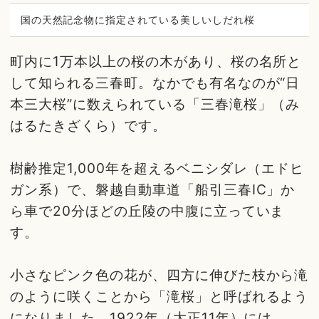
国の天然記念物に指定されている美しいしだれ桜
町内に1万本以上の桜の木があり、桜の名所と
して知られる三春町。なかでも有名なのが“日
本三大桜”に数えられている「三春滝桜」（み
はるたきざくら）です。
樹齢推定1,000年を超えるベニシダレ（エドヒ
ガン系）で、磐越自動車道「船引三春IC」か
ら車で20分ほどの丘陵の中腹に立っていま
す。
小さなピンク色の花が、四方に伸びた枝から滝
のように咲くことから「滝桜」と呼ばれるよう
になりました。1922年（大正11年）には、