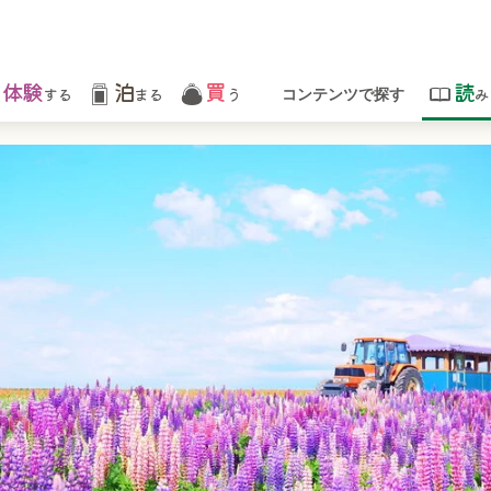
体験
泊
買
読
する
まる
う
み
コンテンツで探す