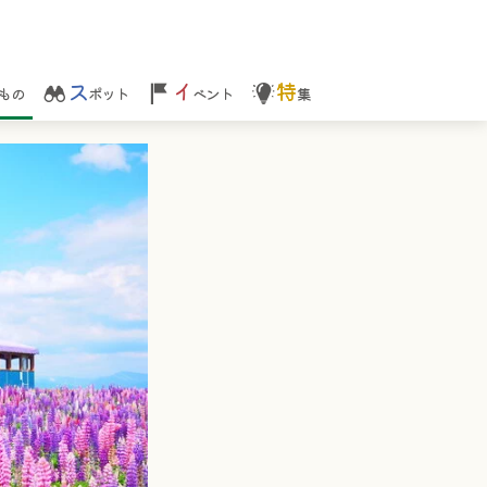
ス
イ
特
もの
ポット
ベント
集