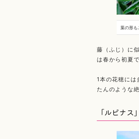
葉の形もユ
藤（ふじ）に
は春から初夏
1本の花穂に
たんのような絶
「ルピナス