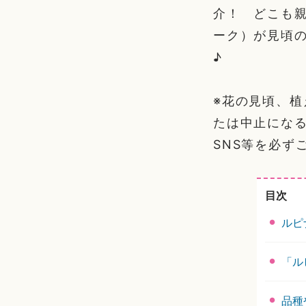
介！ どこも
ーク）が見頃
♪
※花の見頃、
たは中止にな
SNS等を必ず
目次
ルピ
「ル
品種