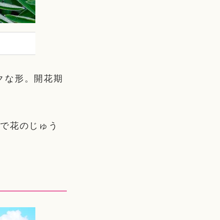
クな形。開花期
。
るで花のじゅう