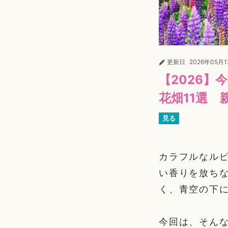
更新日
2026年05月
【2026
花畑11選
見る
カラフルなル
い香りを放ち
く、青空の下
今回は、そん