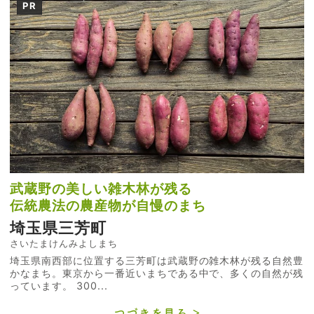
PR
武蔵野の美しい雑木林が残る
伝統農法の農産物が自慢のまち
埼玉県三芳町
さいたまけんみよしまち
埼玉県南西部に位置する三芳町は武蔵野の雑木林が残る自然豊
かなまち。東京から一番近いまちである中で、多くの自然が残
っています。 300...
つづきを見る