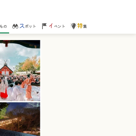
ス
イ
特
もの
ポット
ベント
集