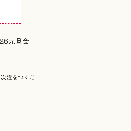
26元旦会
順次鐘をつくこ