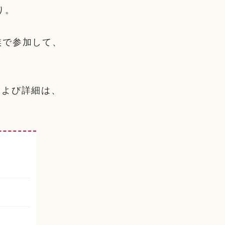
り。
家族で参加して、
および詳細は、