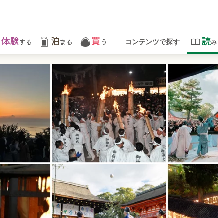
体験
泊
買
読
する
まる
う
み
コンテンツで探す