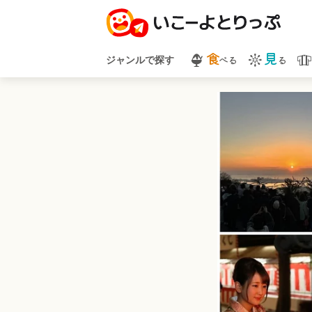
食
見
べる
る
ジャンルで探す