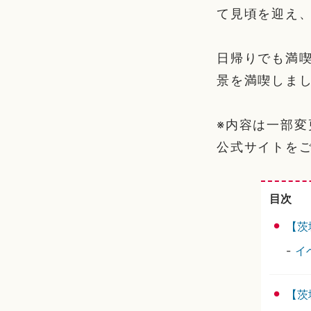
て見頃を迎え
日帰りでも満
景を満喫しまし
※内容は一部
公式サイトを
目次
【茨
-
イ
【茨