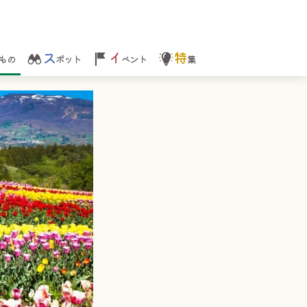
ス
イ
特
もの
ポット
ベント
集