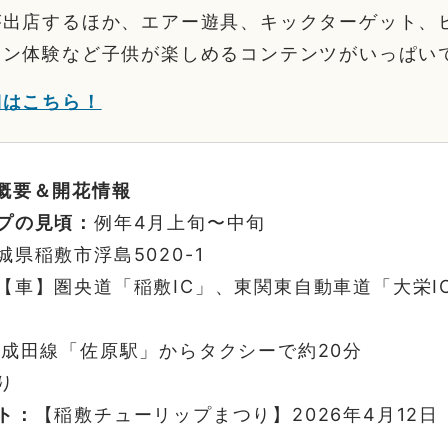
が出店するほか、エアー遊具、キックターゲット、
リン体験など子供が楽しめるコンテンツがいっぱい
細はこちら！
概要＆開花情報
プの見頃：
例年4月上旬〜中旬
城県稲敷市浮島5020-1
【車】圏央道「稲敷IC」、東関東自動車道「大栄I
R成田線「佐原駅」からタクシーで約20分
り
ト：
【稲敷チューリップまつり】2026年4月12日