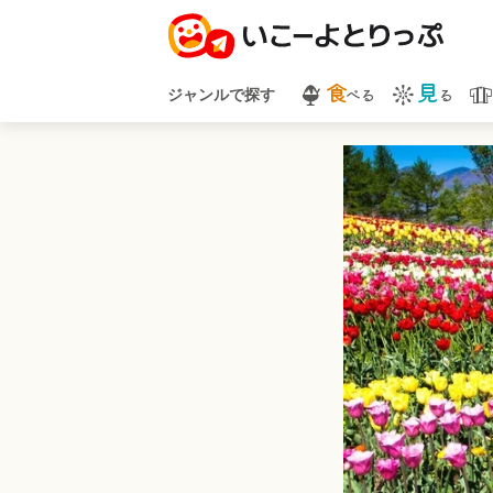
食
見
べる
る
ジャンルで探す