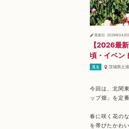
更新日
2026年04月
【2026
頃・イベン
茨城県土浦
見る
今回は、北関
ップ畑」を定
春に咲く花の
を帯びたかわ