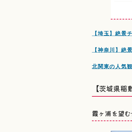
【埼玉】絶景
【神奈川】絶
北関東の人気
【茨城県稲
霞ヶ浦を望む