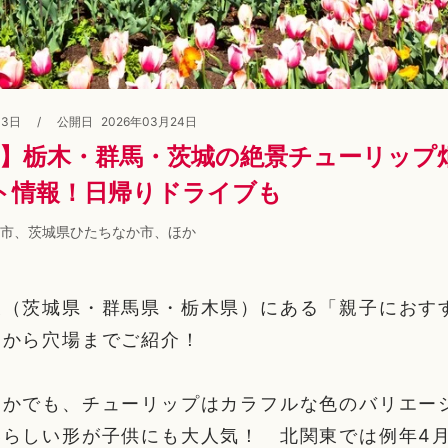
03日
/
公開日
2026年03月24日
最新】栃木・群馬・茨城の絶景チューリップ
ト情報！日帰りドライブも
市、茨城県ひたちなか市、ほか
東（茨城県・群馬県・栃木県）にある「親子におす
番から穴場までご紹介！
なかでも、チューリップはカラフルな色のバリエー
いらしい形が子供にも大人気！ 北関東では例年4月