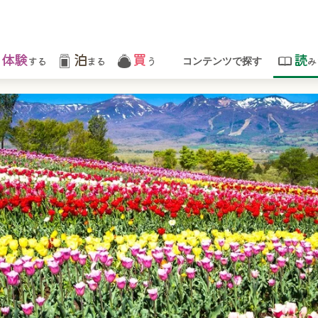
体験
泊
買
読
する
まる
う
み
コンテンツで探す