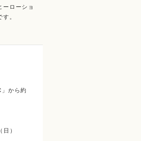
ヒーローショ
です。
C」から約
（日）