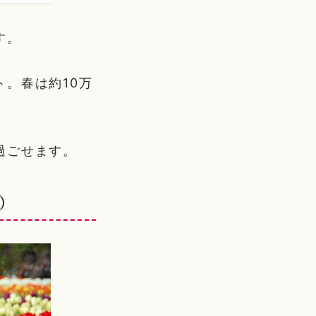
す。
。春は約10万
過ごせます。
日）