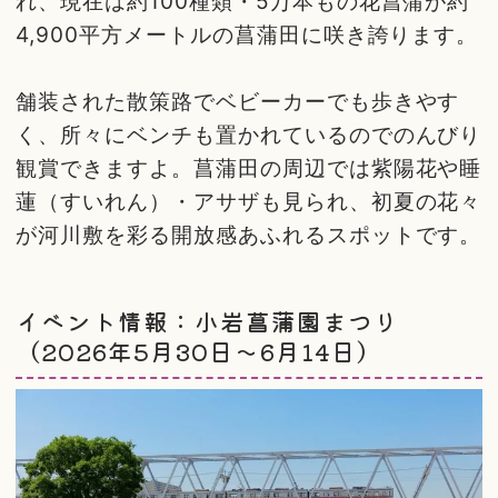
れ、現在は約100種類・5万本もの花菖蒲が約
4,900平方メートルの菖蒲田に咲き誇ります。
舗装された散策路でベビーカーでも歩きやす
く、所々にベンチも置かれているのでのんびり
観賞できますよ。菖蒲田の周辺では紫陽花や睡
蓮（すいれん）・アサザも見られ、初夏の花々
が河川敷を彩る開放感あふれるスポットです。
イベント情報：小岩菖蒲園まつり
（2026年5月30日〜6月14日）