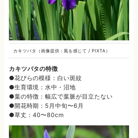
カキツバタ（画像提供：風を感じて / PIXTA）
カキツバタの特徴
●花びらの模様：白い斑紋
●生育環境：水中・沼地
●葉の特徴：幅広で葉脈が目立たない
●開花時期：5月中旬〜6月
●草丈：40〜80cm