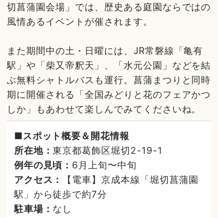
切菖蒲園会場」では、歴史ある庭園ならではの
風情あるイベントが催されます。
また期間中の土・日曜には、JR常磐線「亀有
駅」や「柴又帝釈天」、「水元公園」などを結
ぶ無料シャトルバスも運行。菖蒲まつりと同時
期に開催される「全国みどりと花のフェアかつ
しか」もあわせて楽しんでみてくださいね。
■スポット概要＆開花情報
所在地：
東京都葛飾区堀切2-19-1
例年の見頃：
6月上旬〜中旬
アクセス：
【電車】京成本線「堀切菖蒲園
駅」から徒歩で約7分
駐車場：
なし