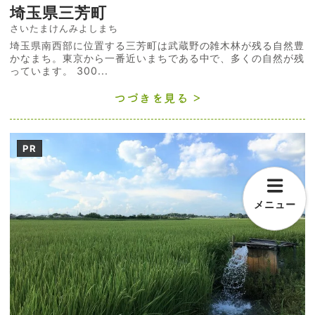
埼玉県三芳町
さいたまけんみよしまち
埼玉県南西部に位置する三芳町は武蔵野の雑木林が残る自然豊
かなまち。東京から一番近いまちである中で、多くの自然が残
っています。 300...
つづきを見る
PR
メニュー