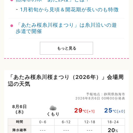
-
1月初旬から見頃＆開花期が長いのも特徴
「あたみ桜糸川桜まつり」は糸川沿いの遊
歩道で開催
もっと見る
「あたみ桜糸川桜まつり（2026年）」会場周
辺の天気
予報地点：静岡県熱海市
2026年8月6日 00時00分発表
8月6日
29
25
℃
[+1]
℃
[±0]
(木)
くもり
時間
0-6
6-12
12-18
18-24
20
降水確率
---
---
---
%