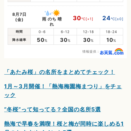
8月7日
30
24
雨 のち 晴
℃
[+1]
℃
[±0]
(金)
れ
時間
0-6
6-12
12-18
18-24
50
30
30
10
降水確率
%
%
%
%
情報提供：
「あたみ桜」の名所をまとめてチェック！
1月～3月開催！「熱海梅園梅まつり」をチェ
ック
“冬桜”って知ってる？全国の名所5選
熱海で早春を満喫！桜と梅が同時に楽しめる1