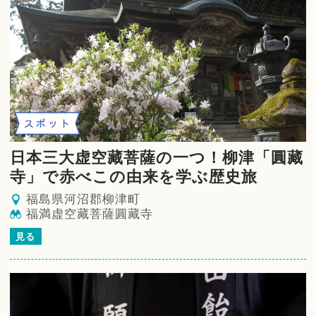
スポット
日本三大虚空藏菩薩の一つ！柳津「圓藏
寺」で赤べこの由来を学ぶ歴史旅
福島県河沼郡柳津町
福満虚空藏菩薩圓藏寺
見る