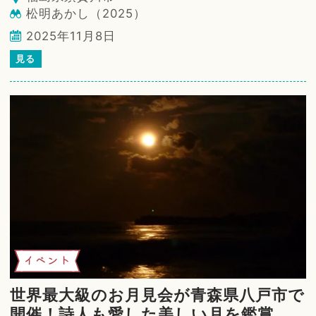
松明あかし（2025）
2025年11月8日
見る
イベント
世界最大級のお月見会が青森県八戸市で
開催！詩人も愛した美しい月を鑑賞