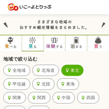
さまざまな地域の
おすすめ観光情報をまとめました。
食
見
体験
泊
買
べる
る
する
まる
う
地域で絞り込む
全地域
北海道
東北
甲信越
北陸
東海
関東
関西
中国
四国