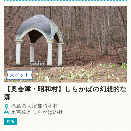
スポット
【奥会津・昭和村】しらかばの幻想的な
森
福島県大沼郡昭和村
水芭蕉としらかばの杜
見る