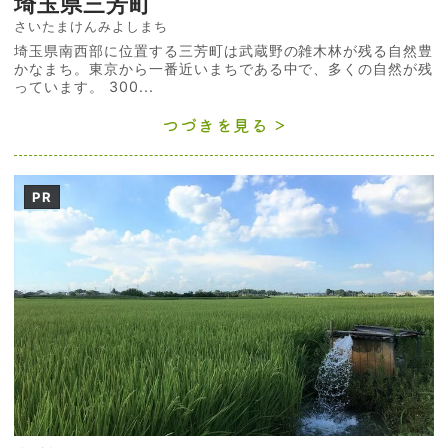
埼玉県三芳町
さいたまけんみよしまち
埼玉県南西部に位置する三芳町は武蔵野の雑木林が残る自然豊
かなまち。東京から一番近いまちである中で、多くの自然が残
っています。 300...
つづきを見る
PR