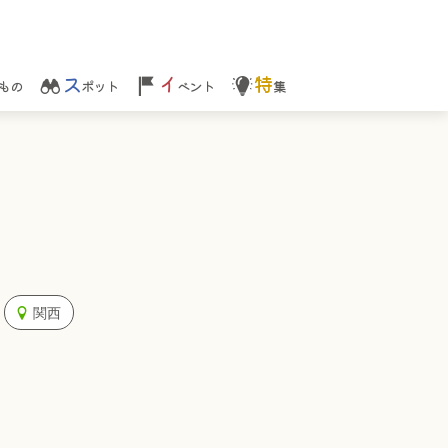
ス
イ
特
もの
ポット
ベント
集
関西