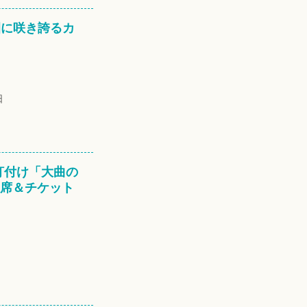
園に咲き誇るカ
日
釘付け「大曲の
覧席＆チケット