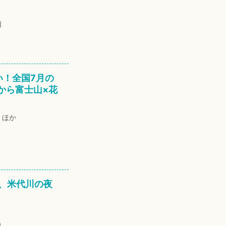
日
い！全国7月の
から富士山×花
、ほか
、米代川の夜
）