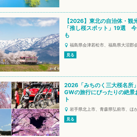
【2026】東北の自治体・観
「推し桜スポット」19選 
も
福島県会津若松市、福島県大沼郡
見る
2026「みちのく三大桜名所
GWの旅行にぴったりの絶景
ト
岩手県北上市、青森県弘前市、ほ
見る