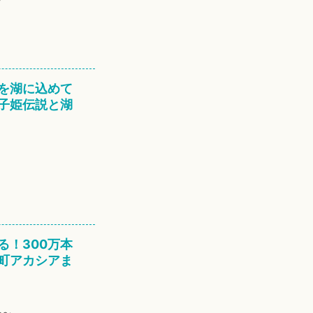
を湖に込めて
子姫伝説と湖
る！300万本
町アカシアま