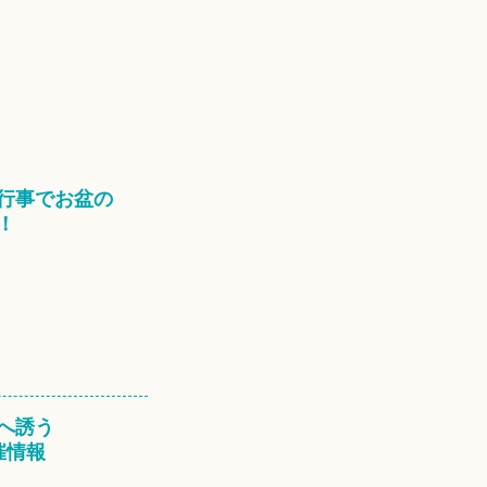
行事でお盆の
！
へ誘う
催情報