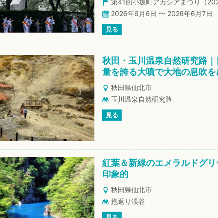
第41回小坂町アカシアまつり（20
2026年6月6日 〜 2026年6月7日
見る
秋田・玉川温泉自然研究路｜
量を誇る大噴で大地の息吹を
秋田県仙北市
玉川温泉自然研究路
見る
紅葉＆新緑のエメラルドグリ
印象的
秋田県仙北市
抱返り渓谷
見る