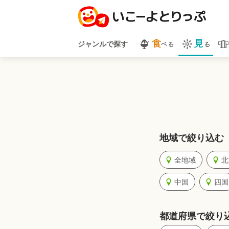
食
見
べる
る
ジャンルで探す
地域で絞り込む
全地域
北
中国
四国
都道府県で絞り