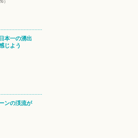
26）
日本一の湧出
感じよう
ーンの渓流が