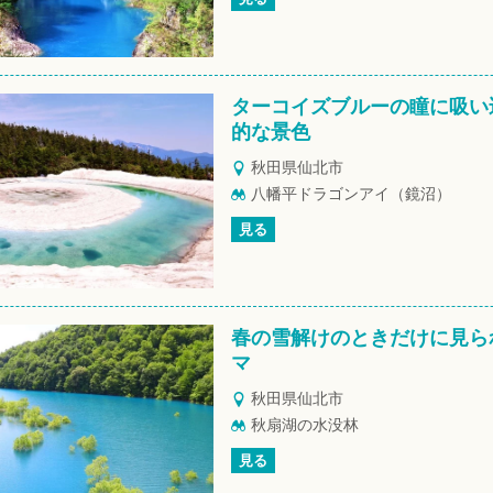
ターコイズブルーの瞳に吸い
的な景色
秋田県仙北市
八幡平ドラゴンアイ（鏡沼）
見る
春の雪解けのときだけに見ら
マ
秋田県仙北市
秋扇湖の水没林
見る