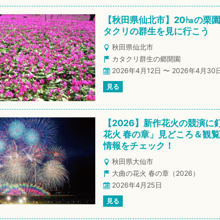
【秋田県仙北市】20㏊の栗
タクリの群生を見に行こう
秋田県仙北市
カタクリ群生の郷開園
2026年4月12日 〜 2026年4月30
見る
【2026】新作花火の競演に
花火 春の章」見どころ＆観
情報をチェック！
秋田県大仙市
大曲の花火 春の章（2026）
2026年4月25日
見る