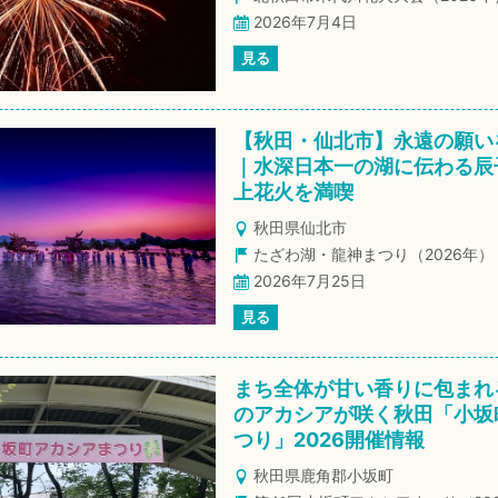
2026年7月4日
見る
【秋田・仙北市】永遠の願い
｜水深日本一の湖に伝わる辰
上花火を満喫
秋田県仙北市
たざわ湖・龍神まつり（2026年）
2026年7月25日
見る
まち全体が甘い香りに包まれ
のアカシアが咲く秋田「小坂
つり」2026開催情報
秋田県鹿角郡小坂町