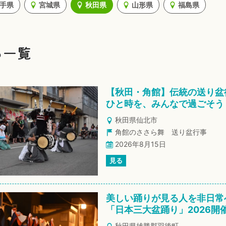
手県
宮城県
秋田県
山形県
福島県
る一覧
【秋田・角館】伝統の送り盆
ひと時を、みんなで過ごそう
秋田県仙北市
角館のささら舞 送り盆行事
2026年8月15日
見る
美しい踊りが見る人を非日常
「日本三大盆踊り」2026開
秋田県雄勝郡羽後町