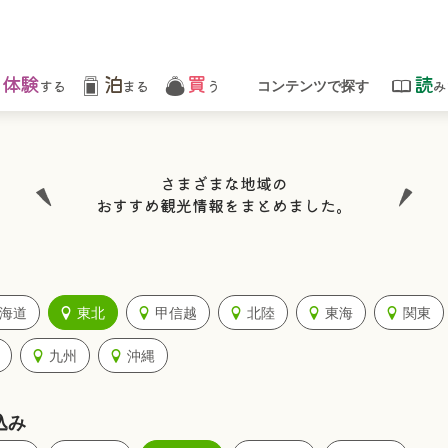
体験
泊
買
読
する
まる
う
み
コンテンツで探す
さまざまな地域の
おすすめ観光情報をまとめました。
海道
東北
甲信越
北陸
東海
関東
九州
沖縄
込み