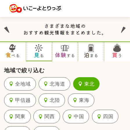
さまざまな地域の
おすすめ観光情報をまとめました。
食
見
体験
泊
買
べる
る
する
まる
う
地域で絞り込む
全地域
北海道
東北
甲信越
北陸
東海
関東
関西
中国
四国