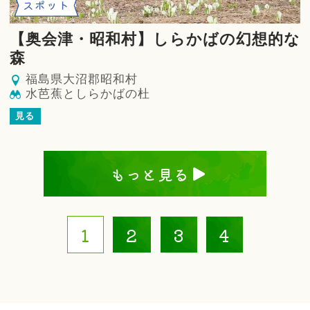
スポット
【奥会津・昭和村】しらかばの幻想的な
森
福島県大沼郡昭和村
水芭蕉としらかばの杜
見る
もっと見る
1
2
3
4