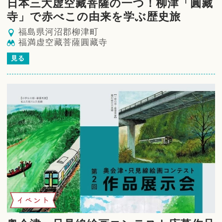
日本三大虚空藏菩薩の一つ！柳津「圓藏
寺」で赤べこの由来を学ぶ歴史旅
福島県河沼郡柳津町
福満虚空藏菩薩圓藏寺
見る
イベント