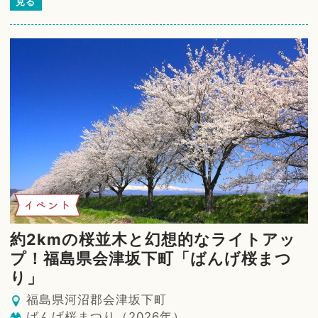
見る
イベント
約2kmの桜並木と幻想的なライトアッ
プ！福島県会津坂下町「ばんげ桜まつ
り」
福島県河沼郡会津坂下町
ばんげ桜まつり（2026年）