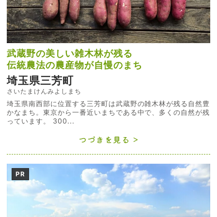
武蔵野の美しい雑木林が残る
伝統農法の農産物が自慢のまち
埼玉県三芳町
さいたまけんみよしまち
埼玉県南西部に位置する三芳町は武蔵野の雑木林が残る自然豊
かなまち。東京から一番近いまちである中で、多くの自然が残
っています。 300...
つづきを見る
PR