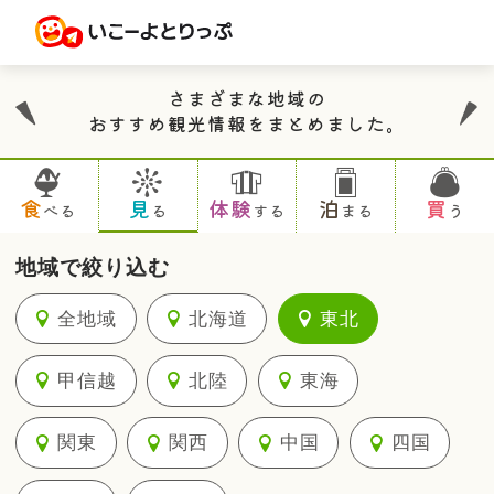
さまざまな地域の
おすすめ観光情報をまとめました。
食
見
体験
泊
買
べる
る
する
まる
う
地域で絞り込む
全地域
北海道
東北
甲信越
北陸
東海
関東
関西
中国
四国