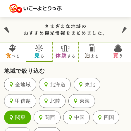
さまざまな地域の
おすすめ観光情報をまとめました。
食
見
体験
泊
買
べる
る
する
まる
う
地域で絞り込む
全地域
北海道
東北
甲信越
北陸
東海
関東
関西
中国
四国