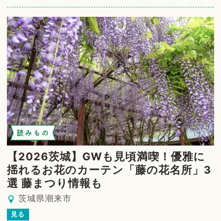
読みもの
【2026茨城】GWも見頃満喫！優雅に
揺れるお花のカーテン「藤の花名所」3
選 藤まつり情報も
茨城県潮来市
見る