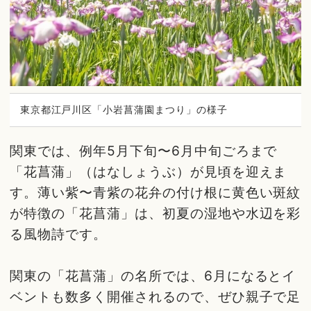
東京都江戸川区「小岩菖蒲園まつり」の様子
関東では、例年5月下旬〜6月中旬ごろまで
「花菖蒲」（はなしょうぶ）が見頃を迎えま
す。薄い紫〜青紫の花弁の付け根に黄色い斑紋
が特徴の「花菖蒲」は、初夏の湿地や水辺を彩
る風物詩です。
関東の「花菖蒲」の名所では、6月になるとイ
ベントも数多く開催されるので、ぜひ親子で足