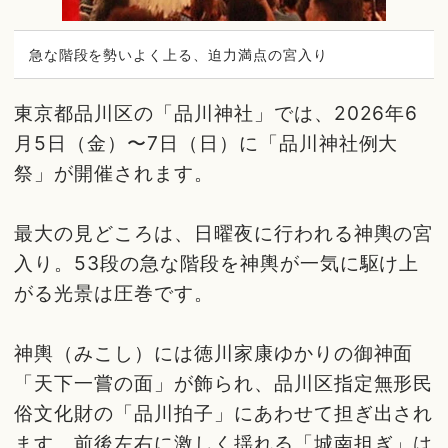
急な階段を勢いよく上る、迫力満点の宮入り
東京都品川区の「品川神社」では、2026年6
月5日（金）〜7日（日）に「品川神社例大
祭」が開催されます。
最大の見どころは、日曜夜に行われる神輿の宮
入り。53段の急な階段を神輿が一気に駆け上
がる光景は圧巻です。
神輿（みこし）には徳川家康ゆかりの御神面
「天下一嘗の面」が飾られ、品川区指定無形民
俗文化財の「品川拍子」にあわせて担ぎ出され
ます。前後左右に激しく揺れる「城南担ぎ」は