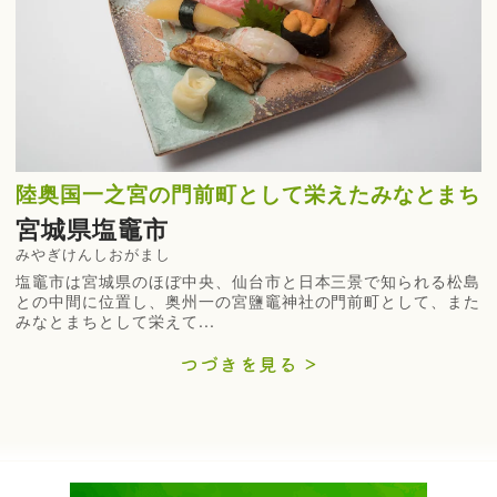
陸奥国一之宮の門前町として栄えたみなとまち
宮城県塩竈市
みやぎけんしおがまし
塩竈市は宮城県のほぼ中央、仙台市と日本三景で知られる松島
との中間に位置し、奥州一の宮鹽竈神社の門前町として、また
みなとまちとして栄えて...
つづきを見る