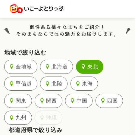
個性ある様々なまちをご紹介！
そのまちならではの魅力をお届けします。
地域で絞り込む
全地域
北海道
東北
甲信越
北陸
東海
関東
関西
中国
四国
九州
沖縄
都道府県で絞り込み