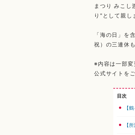
まつり みこし
り"として親し
「海の日」を含
祝）の三連休
※内容は一部
公式サイトを
目次
【鶴
【所