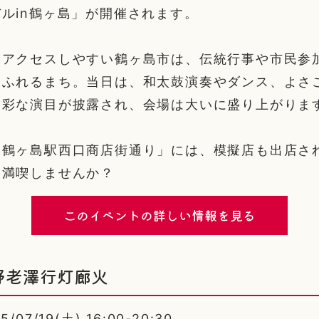
ルin鶴ヶ島」が開催されます。
もアクセスしやすい鶴ヶ島市は、伝統行事や市民参
あふれるまち。当日は、和太鼓演奏やダンス、よさ
多彩な演目が披露され、会場は大いに盛り上がりま
「鶴ヶ島駅西口商店街通り」には、模擬店も出店さ
を満喫しませんか？
このイベントの詳しい情報を見る
野老澤行灯廊火
07/19(土) 16:00-20:30