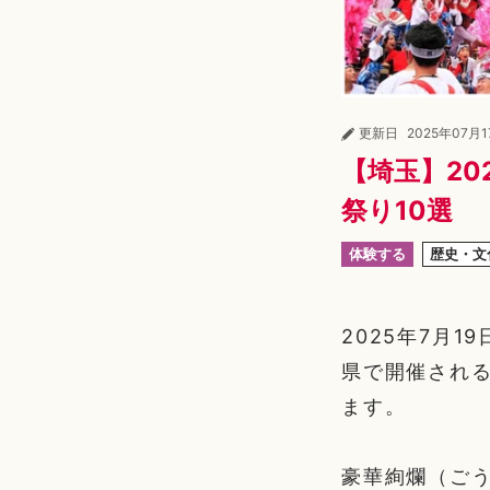
更新日
2025年07月
【埼玉】20
祭り10選
体験する
歴史・文
2025年7月
県で開催され
ます。
豪華絢爛（ご