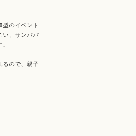
加型のイベント
こい、サンバパ
す。
れるので、親子