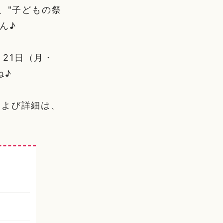
、"子どもの祭
ん♪
月21日（月・
ね♪
および詳細は、