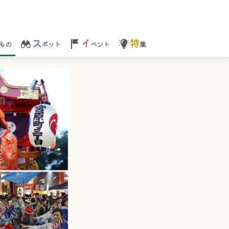
ス
イ
特
もの
ポット
ベント
集