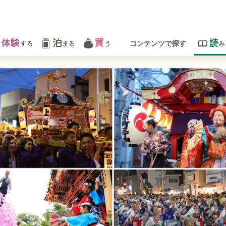
体験
泊
買
読
する
まる
う
み
コンテンツで探す