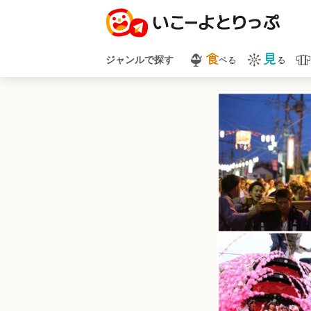
食
見
べる
る
ジャンルで探す