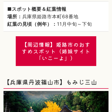
■スポット概要＆紅葉情報
場所：
兵庫県姫路市本町68番地
紅葉の見頃（例年）：
11月中旬～下旬
【周辺情報】姫路市のおす
すめスポット（姉妹サイト
「いこーよ」）
【兵庫県丹波篠山市】もみじ三山