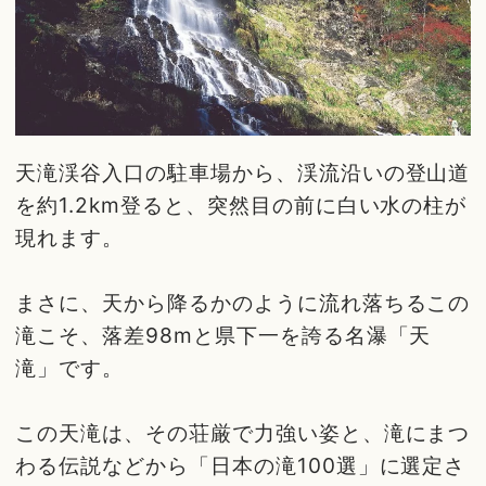
天滝渓谷入口の駐車場から、渓流沿いの登山道
を約1.2km登ると、突然目の前に白い水の柱が
現れます。
まさに、天から降るかのように流れ落ちるこの
滝こそ、落差98mと県下一を誇る名瀑「天
滝」です。
この天滝は、その荘厳で力強い姿と、滝にまつ
わる伝説などから「日本の滝100選」に選定さ