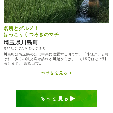
名所とグルメ！
ほっこりくつろぎのマチ
埼玉県川島町
さいたまけんかわじままち
川島町は埼玉県のほぼ中央に位置する町です。「小江戸」と呼
ばれ、多くの観光客が訪れる川越からは、車で15分ほどで到
着します。 東松山市...
つづきを見る
もっと見る