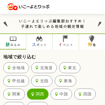
いこーよとりっぷ編集部おすすめ！
子連れで楽しめる地域の観光情報
読
ス
イ
特
みもの
ポット
ベント
集
地域で絞り込む
全地域
北海道
東北
甲信越
北陸
東海
関東
関西
中国
四国