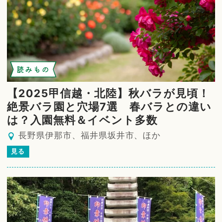
読みもの
【2025甲信越・北陸】秋バラが見頃！
絶景バラ園と穴場7選 春バラとの違い
は？入園無料＆イベント多数
長野県伊那市、福井県坂井市、ほか
見る