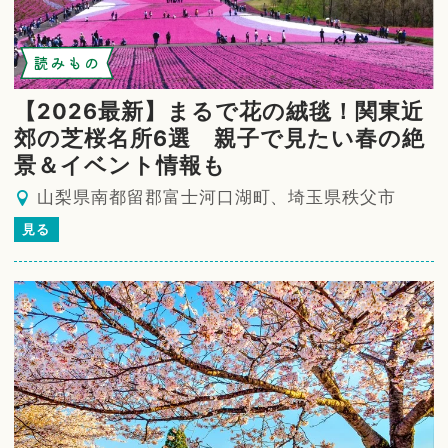
読みもの
【2026最新】まるで花の絨毯！関東近
郊の芝桜名所6選 親子で見たい春の絶
景＆イベント情報も
山梨県南都留郡富士河口湖町、埼玉県秩父市
見る