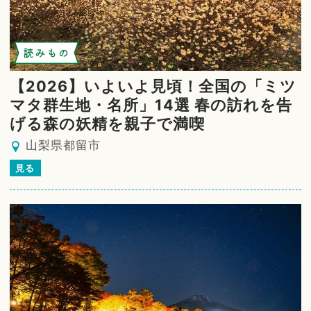
読みもの
【2026】いよいよ見頃！全国の「ミツ
マタ群生地・名所」14選 春の訪れを告
げる森の妖精を親子で満喫
山梨県都留市
見る