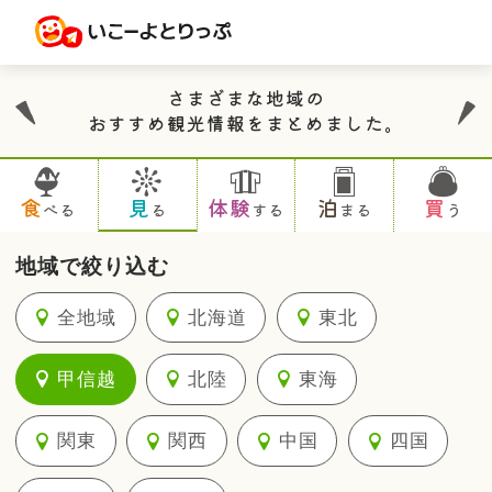
さまざまな地域の
おすすめ観光情報をまとめました。
食
見
体験
泊
買
べる
る
する
まる
う
地域で絞り込む
全地域
北海道
東北
甲信越
北陸
東海
関東
関西
中国
四国