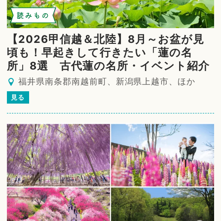
読みもの
【2026甲信越＆北陸】8月～お盆が見
頃も！早起きして行きたい「蓮の名
所」8選 古代蓮の名所・イベント紹介
福井県南条郡南越前町、新潟県上越市、ほか
見る