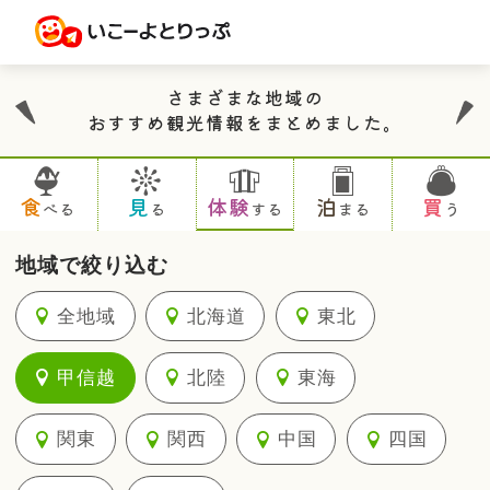
さまざまな地域の
おすすめ観光情報をまとめました。
食
見
体験
泊
買
べる
る
する
まる
う
地域で絞り込む
全地域
北海道
東北
甲信越
北陸
東海
関東
関西
中国
四国