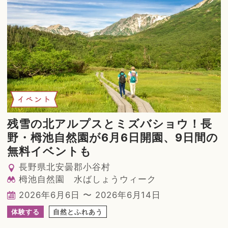
イベント
残雪の北アルプスとミズバショウ！長
野・栂池自然園が6月6日開園、9日間の
無料イベントも
長野県北安曇郡小谷村
栂池自然園 水ばしょうウィーク
2026年6月6日 〜 2026年6月14日
体験する
自然とふれあう