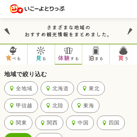
さまざまな地域の
おすすめ観光情報をまとめました。
食
見
体験
泊
買
べる
る
する
まる
う
地域で絞り込む
全地域
北海道
東北
甲信越
北陸
東海
関東
関西
中国
四国