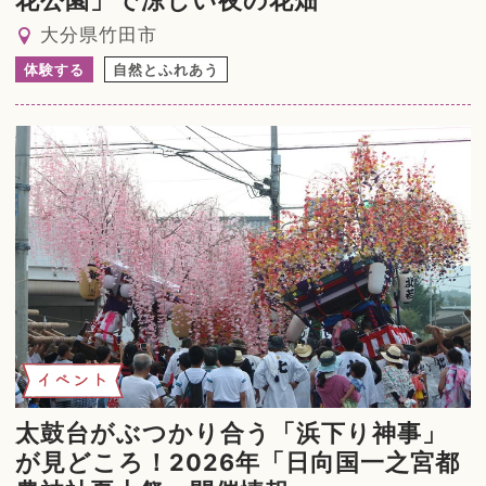
花公園」で涼しい夜の花畑
大分県竹田市
体験する
自然とふれあう
イベント
太鼓台がぶつかり合う「浜下り神事」
が見どころ！2026年「日向国一之宮都