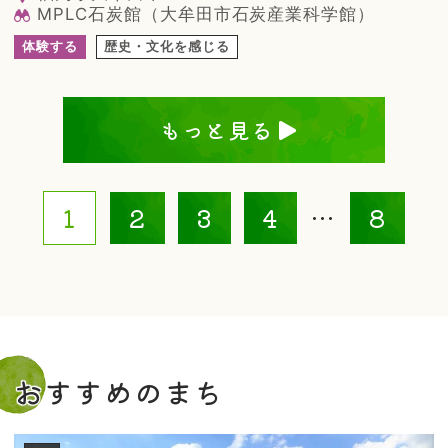
MPLC石炭館（大牟田市石炭産業科学館）
体験する
歴史・文化を感じる
もっと見る
1
2
3
4
…
8
おすすめのまち