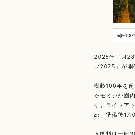
樹齢10
2025年11
プ2025」が
樹齢100年を
たモミジが園
す。ライトアッ
め、準備後17
入園料は一般3