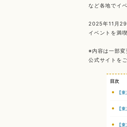
など各地でイ
2025年11
イベントを満喫
※内容は一部
公式サイトを
目次
【東
【東
【東