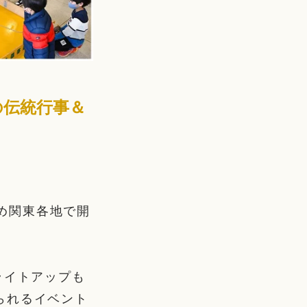
の伝統行事＆
じめ関東各地で開
ライトアップも
られるイベント