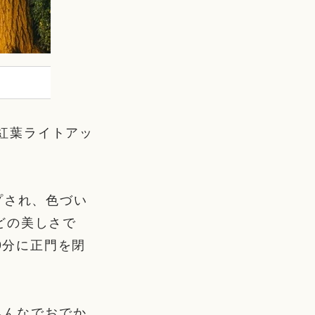
 紅葉ライトアッ
プされ、色づい
どの美しさで
0分に正門を閉
みんなでおでか