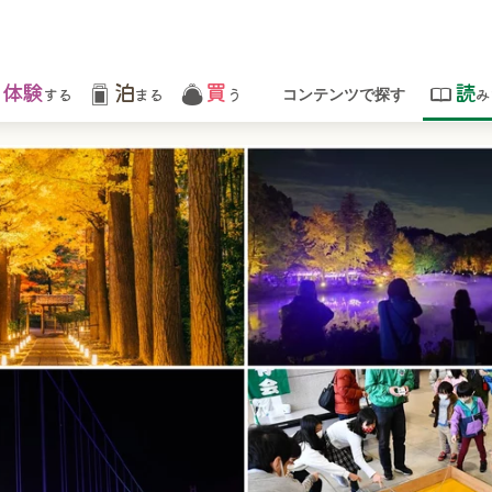
体験
泊
買
読
する
まる
う
み
コンテンツで探す