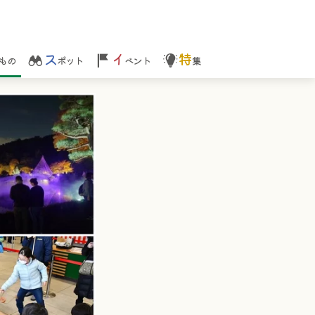
ス
イ
特
もの
ポット
ベント
集