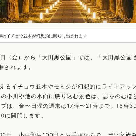
0年のイチョウ並木が幻想的に照らし出されます
月28日（金）から「大田黒公園」では、「大田黒公園
開催されます。
超えるイチョウ並木やモミジが幻想的にライトアッ
内の小川や池の水面に映り込む景色は、息をのむほ
プは、金〜日曜の週末は17時〜21時まで。16時3
:00に開門します。
00円、小中学生100円とお手頃なので、ぜひ家族