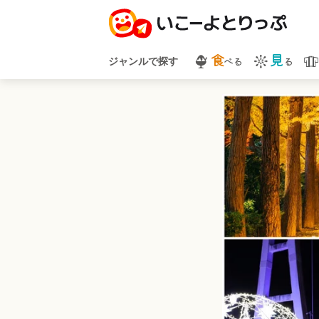
食
見
べる
る
ジャンルで探す