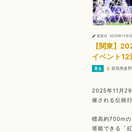
更新日
2025年11月2
【関東】20
イベント12
群馬県多野
見る
2025年11
催される伝統
標高約700m
堪能できる「