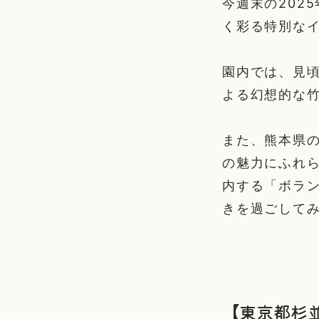
今週末の202
く彩る特別な
園内では、見
よる幻想的な
また、熊本県
の魅力にふれら
内する「ボラ
きを過ごして
【東京都杉並