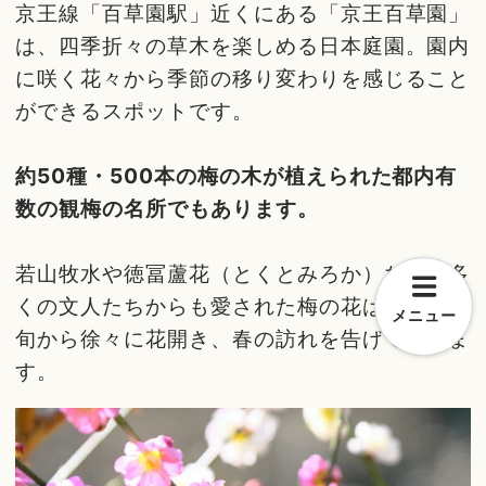
京王線「百草園駅」近くにある「京王百草園」
は、四季折々の草木を楽しめる日本庭園。園内
に咲く花々から季節の移り変わりを感じること
ができるスポットです。
約50種・500本の梅の木が植えられた都内有
数の観梅の名所でもあります。
若山牧水や徳冨蘆花（とくとみろか）など、多
くの文人たちからも愛された梅の花は、1月中
メニュー
旬から徐々に花開き、春の訪れを告げてくれま
す。