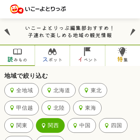
いこーよとりっぷ編集部おすすめ！
子連れで楽しめる地域の観光情報
読
ス
イ
特
みもの
ポット
ベント
集
地域で絞り込む
全地域
北海道
東北
甲信越
北陸
東海
関東
関西
中国
四国