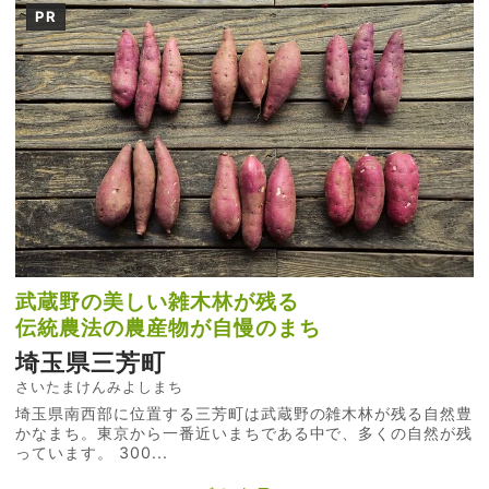
PR
武蔵野の美しい雑木林が残る
伝統農法の農産物が自慢のまち
埼玉県三芳町
さいたまけんみよしまち
埼玉県南西部に位置する三芳町は武蔵野の雑木林が残る自然豊
かなまち。東京から一番近いまちである中で、多くの自然が残
っています。 300...