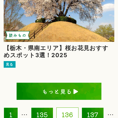
読みもの
【栃木・県南エリア】桜お花見おすす
めスポット3選！2025
見る
もっと見る
1
…
135
136
137
…