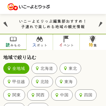
いこーよとりっぷ編集部おすすめ！
子連れで楽しめる地域の観光情報
読
ス
イ
特
みもの
ポット
ベント
集
地域で絞り込む
全地域
北海道
東北
甲信越
北陸
東海
関東
関西
中国
四国