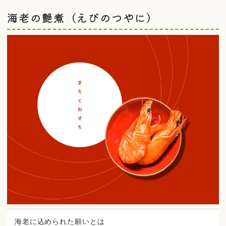
海老の艶煮（えびのつやに）
海老に込められた願いとは