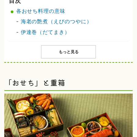
目次
各おせち料理の意味
-
海老の艶煮（えびのつやに）
-
伊達巻（だてまき）
もっと見る
「おせち」と重箱