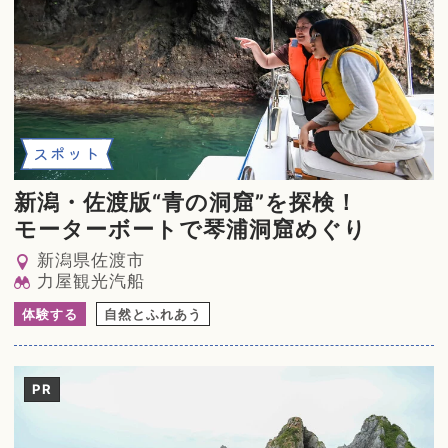
スポット
新潟・佐渡版“青の洞窟”を探検！
モーターボートで琴浦洞窟めぐり
新潟県佐渡市
力屋観光汽船
体験する
自然とふれあう
PR