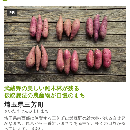
PR
武蔵野の美しい雑木林が残る
伝統農法の農産物が自慢のまち
埼玉県三芳町
さいたまけんみよしまち
埼玉県南西部に位置する三芳町は武蔵野の雑木林が残る自然豊
かなまち。東京から一番近いまちである中で、多くの自然が残
っています。 300...