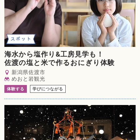
スポット
海水から塩作り&工房見学も！
佐渡の塩と米で作るおにぎり体験
新潟県佐渡市
めおと岩観光
体験する
学びにつながる