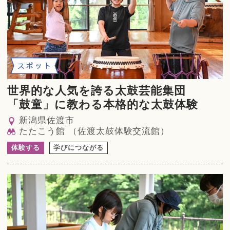
スポット
世界的な人気を誇る太鼓芸能集団
「鼓童」に教わる本格的な太鼓体験
新潟県佐渡市
たたこう館 （佐渡太鼓体験交流館）
体験する
学びにつながる