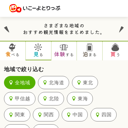
さまざまな地域の
おすすめ観光情報をまとめました。
食
見
体験
泊
買
べる
る
する
まる
う
地域で絞り込む
全地域
北海道
東北
甲信越
北陸
東海
関東
関西
中国
四国