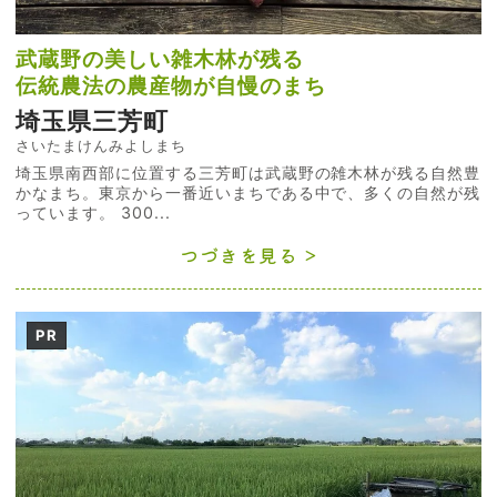
武蔵野の美しい雑木林が残る
伝統農法の農産物が自慢のまち
埼玉県三芳町
さいたまけんみよしまち
埼玉県南西部に位置する三芳町は武蔵野の雑木林が残る自然豊
かなまち。東京から一番近いまちである中で、多くの自然が残
っています。 300...
つづきを見る
PR