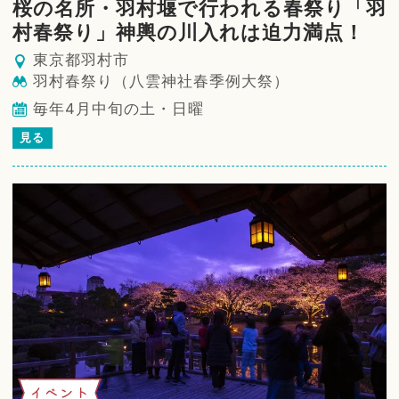
桜の名所・羽村堰で行われる春祭り「羽
村春祭り」神輿の川入れは迫力満点！
東京都羽村市
羽村春祭り（八雲神社春季例大祭）
毎年4月中旬の土・日曜
見る
イベント