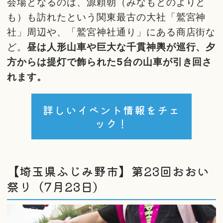
会場となるのは、源頼朝（みなもとのよりと
も）も訪れたという関東最古の大社「鷲宮神
社」周辺や、「鷲宮神社通り」にある商店街な
ど。
昼は人形山車や巨大な千貫神輿が巡行、夕
方からは提灯で飾られた5台の山車が引き回さ
れます。
詳しいイベント情報をチェ
ック！
【埼玉県ふじみ野市】第23回おおい
祭り（7月23日）