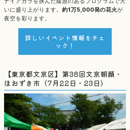
ナイアガラを挟んだ緩急のあるプログラムで大
いに盛り上がります。
約1万5,000発の花火
が
夜空を彩ります。
詳しいイベント情報をチェ
ック！
【東京都文京区】第38回文京朝顔・
ほおずき市（7月22日・23日）