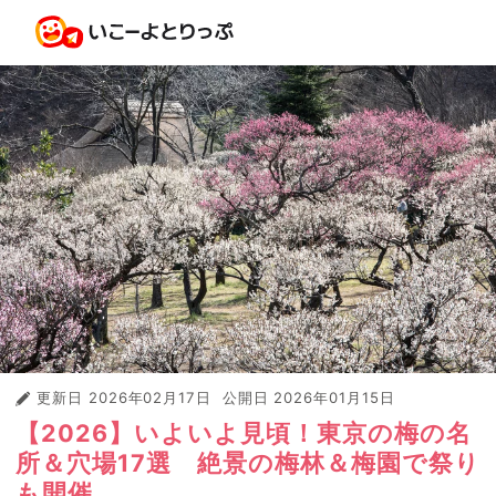
更新日
2026年02月17日
公開日
2026年01月15日
【2026】いよいよ見頃！東京の梅の名
所＆穴場17選 絶景の梅林＆梅園で祭り
も開催